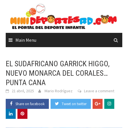
Skip
to
content
Main Menu
EL SUDAFRICANO GARRICK HIGGO,
NUEVO MONARCA DEL CORALES…
PUNTA CANA
21 abril, 2025
Mario Rodríguez
Leave a comment
Share on facebook
Tweet on twitter