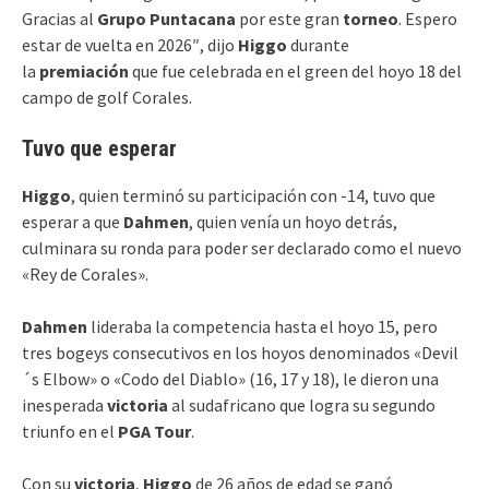
Gracias al
Grupo Puntacana
por este gran
torneo
. Espero
estar de vuelta en 2026″, dijo
Higgo
durante
la
premiación
que fue celebrada en el green del hoyo 18 del
campo de golf Corales.
Tuvo que esperar
Higgo
, quien terminó su participación con -14, tuvo que
esperar a que
Dahmen
, quien venía un hoyo detrás,
culminara su ronda para poder ser declarado como el nuevo
«Rey de Corales».
Dahmen
lideraba la competencia hasta el hoyo 15, pero
tres bogeys consecutivos en los hoyos denominados «Devil
´s Elbow» o «Codo del Diablo» (16, 17 y 18), le dieron una
inesperada
victoria
al sudafricano que logra su segundo
triunfo en el
PGA Tour
.
Con su
victoria
,
Higgo
de 26 años de edad se ganó