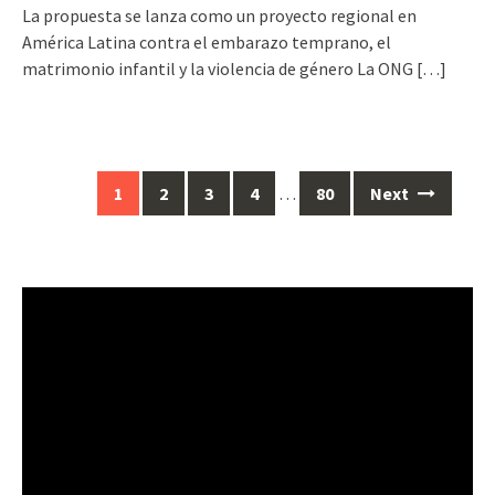
La propuesta se lanza como un proyecto regional en
América Latina contra el embarazo temprano, el
matrimonio infantil y la violencia de género La ONG
[…]
1
2
3
4
…
80
Next
Posts
navigation