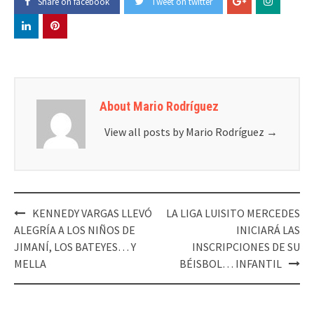
Share on facebook
Tweet on twitter
About Mario Rodríguez
View all posts by Mario Rodríguez
→
KENNEDY VARGAS LLEVÓ
LA LIGA LUISITO MERCEDES
Post
ALEGRÍA A LOS NIÑOS DE
INICIARÁ LAS
navigation
JIMANÍ, LOS BATEYES… Y
INSCRIPCIONES DE SU
MELLA
BÉISBOL… INFANTIL