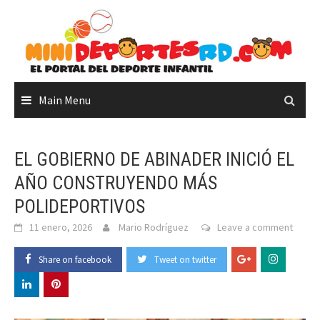
Skip
to
content
Main Menu
EL GOBIERNO DE ABINADER INICIÓ EL
AÑO CONSTRUYENDO MÁS
POLIDEPORTIVOS
11 enero, 2026
Mario Rodríguez
Leave a comment
Share on facebook
Tweet on twitter