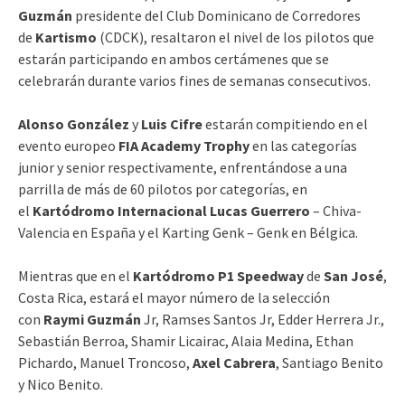
Guzmán
presidente del Club Dominicano de Corredores
de
Kartismo
(CDCK), resaltaron el nivel de los pilotos que
estarán participando en ambos certámenes que se
celebrarán durante varios fines de semanas consecutivos.
Alonso González
y
Luis Cifre
estarán compitiendo en el
evento europeo
FIA Academy Trophy
en las categorías
junior y senior respectivamente, enfrentándose a una
parrilla de más de 60 pilotos por categorías, en
el
Kartódromo Internacional Lucas Guerrero
– Chiva-
Valencia en España y el Karting Genk – Genk en Bélgica.
Mientras que en el
Kartódromo P1 Speedway
de
San José
,
Costa Rica, estará el mayor número de la selección
con
Raymi Guzmán
Jr, Ramses Santos Jr, Edder Herrera Jr.,
Sebastián Berroa, Shamir Licairac, Alaia Medina, Ethan
Pichardo, Manuel Troncoso,
Axel Cabrera
, Santiago Benito
y Nico Benito.