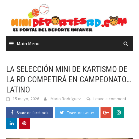
Skip
to
content
Main Menu
LA SELECCIÓN MINI DE KARTISMO DE
LA RD COMPETIRÁ EN CAMPEONATO…
LATINO
15 mayo, 2026
Mario Rodríguez
Leave a comment
Share on facebook
Tweet on twitter