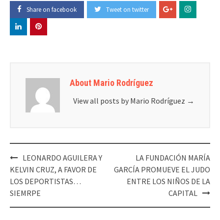
Share on facebook
Tweet on twitter
About Mario Rodríguez
View all posts by Mario Rodríguez
→
LEONARDO AGUILERA Y
LA FUNDACIÓN MARÍA
Post
KELVIN CRUZ, A FAVOR DE
GARCÍA PROMUEVE EL JUDO
navigation
LOS DEPORTISTAS…
ENTRE LOS NIÑOS DE LA
SIEMRPE
CAPITAL