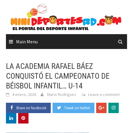
Skip
to
content
Main Menu
LA ACADEMIA RAFAEL BÁEZ
CONQUISTÓ EL CAMPEONATO DE
BÉISBOL INFANTIL… U-14
4 enero, 2026
Mario Rodríguez
Leave a comment
Share on facebook
Tweet on twitter