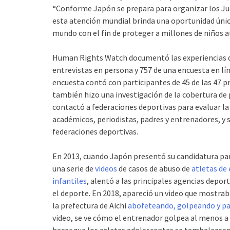
“Conforme Japón se prepara para organizar los Jue
esta atención mundial brinda una oportunidad única
mundo con el fin de proteger a millones de niños a
Human Rights Watch documentó las experiencias de
entrevistas en persona y 757 de una encuesta en lín
encuesta contó con participantes de 45 de las 47 
también hizo una investigación de la cobertura de 
contactó a federaciones deportivas para evaluar la 
académicos, periodistas, padres y entrenadores, y 
federaciones deportivas.
En 2013, cuando Japón presentó su candidatura par
una serie de
videos
de casos de abuso de
atletas de 
infantiles
, alentó a las principales agencias depor
el deporte. En 2018, apareció un video que mostrab
la prefectura de Aichi
abofeteando, golpeando y pa
video, se ve cómo el entrenador golpea al menos a
hacer que los atletas adolescentes se tambaleasen 