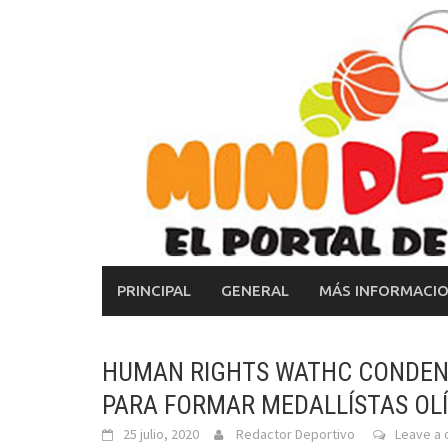
Skip
to
content
PRINCIPAL
GENERAL
MÁS INFORMACI
HUMAN RIGHTS WATHC CONDENA
PARA FORMAR MEDALLÍSTAS OL
25 julio, 2020
Redactor Deportivo
Leave a