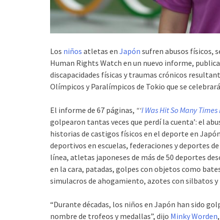
Los
niños
atletas en
Japón
sufren abusos físicos, 
Human Rights Watch en un nuevo informe, publicado
discapacidades físicas y traumas crónicos resultant
Olímpicos y Paralímpicos de Tokio que se celebrarán 
El informe de 67 páginas,
“‘
I Was Hit So Many Times I
golpearon tantas veces que perdí la cuenta’: el ab
historias de castigos físicos en el deporte en Japón
deportivos en escuelas, federaciones y deportes de
línea, atletas japoneses de más de 50 deportes de
en la cara, patadas, golpes con objetos como bate
simulacros de ahogamiento, azotes con silbatos y 
“Durante décadas, los niños en Japón han sido gol
nombre de trofeos y medallas”, dijo
Minky Worden