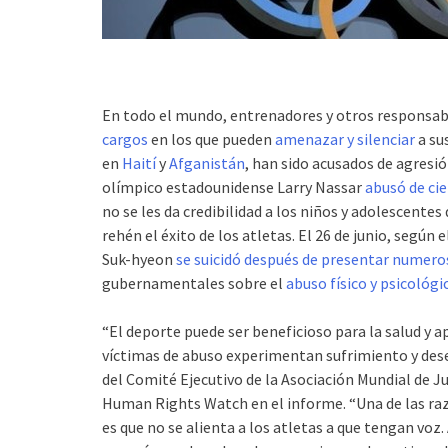
En todo el mundo, entrenadores y otros responsa
cargos
en los que pueden
amenazar y silenciar
a su
en
Haití
y
Afganistán
, han sido acusados de agresi
olímpico estadounidense Larry Nassar
abusó de ci
no se les da credibilidad a los niños y adolescen
rehén el éxito de los atletas. El 26 de junio, según e
Suk-hyeon
se suicidó después de presentar numero
gubernamentales sobre el
abuso físico y psicológi
“El deporte puede ser beneficioso para la salud y a
víctimas de abuso experimentan sufrimiento y des
del Comité Ejecutivo de la Asociación Mundial de J
Human Rights Watch en el informe. “Una de las razon
es que no se alienta a los atletas a que tengan voz