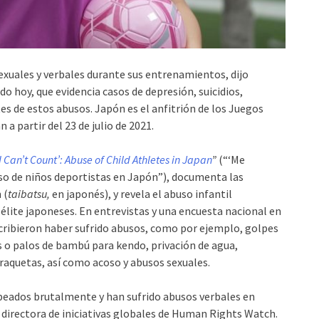
sexuales y verbales durante sus entrenamientos, dijo
 hoy, que evidencia casos de depresión, suicidios,
es de estos abusos. Japón es el anfitrión de los Juegos
a partir del 23 de julio de 2021.
 Can’t Count’: Abuse of Child Athletes in Japan
”
(“‘Me
uso de niños deportistas en Japón”), documenta las
 (
taibatsu,
en japonés), y revela el abuso infantil
 élite japoneses. En entrevistas y una encuesta nacional en
scribieron haber sufrido abusos, como por ejemplo, golpes
s o palos de bambú para kendo, privación de agua,
raquetas, así como acoso y abusos sexuales.
peados brutalmente y han sufrido abusos verbales en
, directora de iniciativas globales de Human Rights Watch.