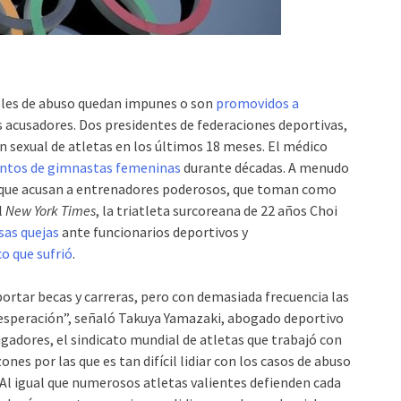
bles de abuso quedan impunes o son
promovidos a
s acusadores. Dos presidentes de federaciones deportivas,
ón sexual de atletas en los últimos 18 meses. El médico
entos de gimnastas femeninas
durante décadas. A menudo
tes que acusan a entrenadores poderosos, que toman como
l
New York Times
, la triatleta surcoreana de 22 años Choi
sas quejas
ante funcionarios deportivos y
co que sufrió
.
portar becas y carreras, pero con demasiada frecuencia las
esperación”, señaló Takuya Yamazaki, abogado deportivo
ugadores, el sindicato mundial de atletas que trabajó con
es por las que es tan difícil lidiar con los casos de abuso
. Al igual que numerosos atletas valientes defienden cada