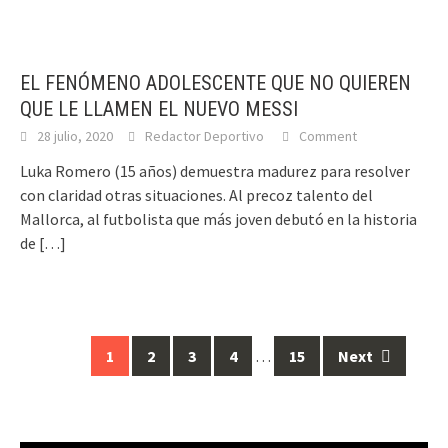
EL FENÓMENO ADOLESCENTE QUE NO QUIEREN
QUE LE LLAMEN EL NUEVO MESSI
28 julio, 2020
Redactor Deportivo
Comment
Luka Romero (15 años) demuestra madurez para resolver
con claridad otras situaciones. Al precoz talento del
Mallorca, al futbolista que más joven debutó en la historia
de
[…]
1
2
3
4
…
15
Next
Posts
navigation